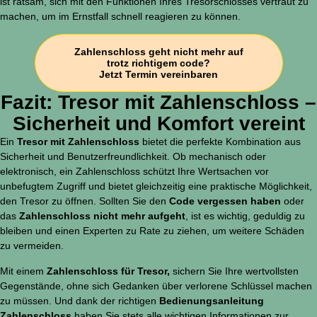
ist ratsam, sich mit den Funktionen Ihres Tresorschlosses vertraut zu
machen, um im Ernstfall schnell reagieren zu können.
Zahlenschloss geht nicht mehr auf
trotz richtigem code?
Jetzt Termin vereinbaren
Fazit: Tresor mit Zahlenschloss –
Sicherheit und Komfort vereint
Ein
Tresor mit Zahlenschloss
bietet die perfekte Kombination aus
Sicherheit und Benutzerfreundlichkeit. Ob mechanisch oder
elektronisch, ein Zahlenschloss schützt Ihre Wertsachen vor
unbefugtem Zugriff und bietet gleichzeitig eine praktische Möglichkeit,
den Tresor zu öffnen. Sollten Sie den
Code vergessen haben
oder
das
Zahlenschloss nicht mehr aufgeht
, ist es wichtig, geduldig zu
bleiben und einen Experten zu Rate zu ziehen, um weitere Schäden
zu vermeiden.
Mit einem
Zahlenschloss für Tresor,
sichern Sie Ihre wertvollsten
Gegenstände, ohne sich Gedanken über verlorene Schlüssel machen
zu müssen. Und dank der richtigen
Bedienungsanleitung
Zahlenschloss
haben Sie stets alle wichtigen Informationen zur