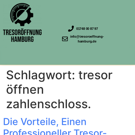
01748 00 87 97
info@tresoroeffnung-
hamburg.de
Schlagwort:
tresor
öffnen
zahlenschloss.
Die Vorteile, Einen
Professioneller Tresor-